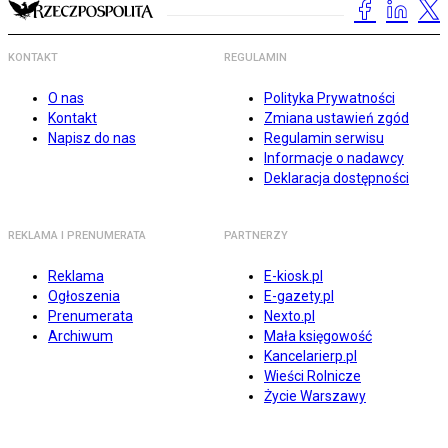
KONTAKT
REGULAMIN
O nas
Polityka Prywatności
Kontakt
Zmiana ustawień zgód
Napisz do nas
Regulamin serwisu
Informacje o nadawcy
Deklaracja dostępności
REKLAMA I PRENUMERATA
PARTNERZY
Reklama
E-kiosk.pl
Ogłoszenia
E-gazety.pl
Prenumerata
Nexto.pl
Archiwum
Mała księgowość
Kancelarierp.pl
Wieści Rolnicze
Życie Warszawy