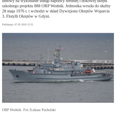
umowy na wykonanie usługi naprawy średniej i dokowej okrętu
szkolnego projektu 888 ORP Wodnik. Jednostka weszła do służby
28 maja 1976 r. i wchodzi w skład Dywizjonu Okrętów Wsparcia
3. Flotylli Okrętów w Gdyni.
Publikacja:
07.05.2019 13:31
ORP Wodnik. Fot./Łukasz Pacholski