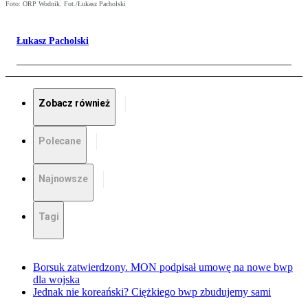
Foto: ORP Wodnik. Fot./Łukasz Pacholski
Łukasz Pacholski
Zobacz również
Polecane
Najnowsze
Tagi
Borsuk zatwierdzony. MON podpisał umowę na nowe bwp
dla wojska
Jednak nie koreański? Ciężkiego bwp zbudujemy sami