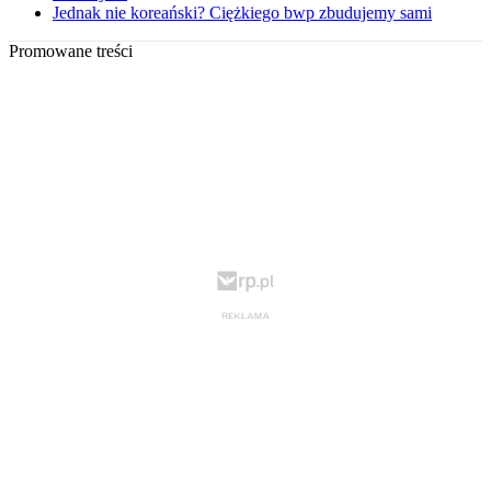
Jednak nie koreański? Ciężkiego bwp zbudujemy sami
Promowane treści