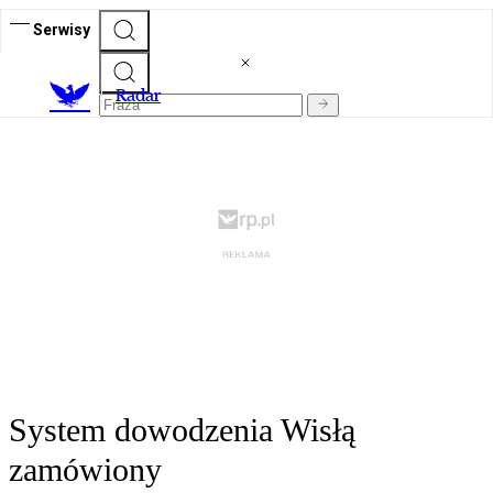
Serwisy
R
adar
System dowodzenia Wisłą
zamówiony