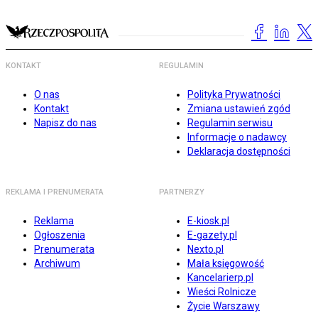
KONTAKT
REGULAMIN
O nas
Polityka Prywatności
Kontakt
Zmiana ustawień zgód
Napisz do nas
Regulamin serwisu
Informacje o nadawcy
Deklaracja dostępności
REKLAMA I PRENUMERATA
PARTNERZY
Reklama
E-kiosk.pl
Ogłoszenia
E-gazety.pl
Prenumerata
Nexto.pl
Archiwum
Mała księgowość
Kancelarierp.pl
Wieści Rolnicze
Życie Warszawy