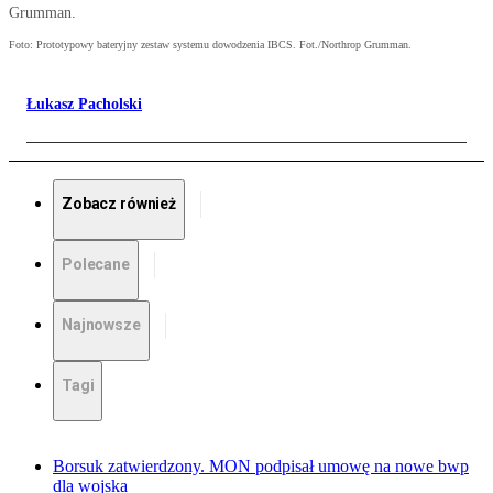
Grumman.
Foto: Prototypowy bateryjny zestaw systemu dowodzenia IBCS. Fot./Northrop Grumman.
Łukasz Pacholski
Zobacz również
Polecane
Najnowsze
Tagi
Borsuk zatwierdzony. MON podpisał umowę na nowe bwp
dla wojska