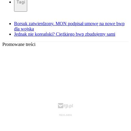
Tagi
Borsuk zatwierdzony. MON podpisał umowę na nowe bwp
dla wojska
Jednak nie koreański? Ciężkiego bwp zbudujemy sami
Promowane treści