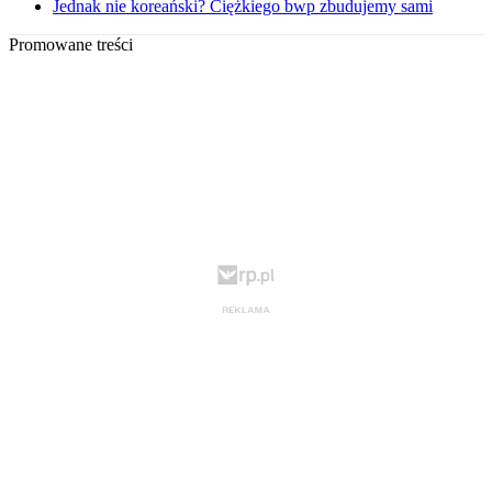
Jednak nie koreański? Ciężkiego bwp zbudujemy sami
Promowane treści