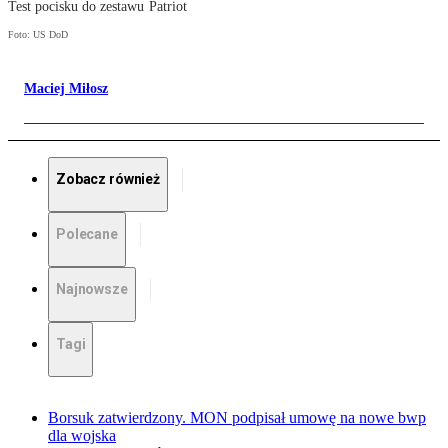
Test pocisku do zestawu Patriot
Foto: US DoD
Maciej Miłosz
Zobacz również
Polecane
Najnowsze
Tagi
Borsuk zatwierdzony. MON podpisał umowę na nowe bwp
dla wojska