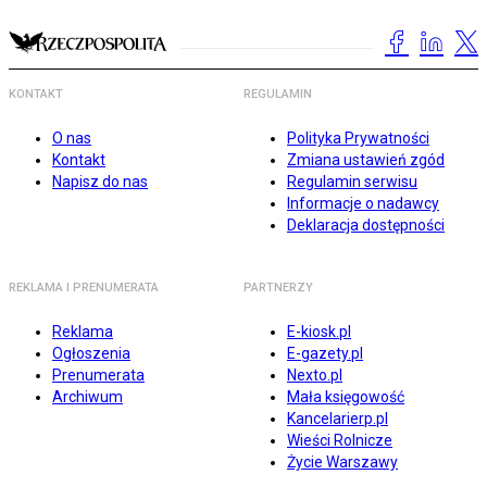
KONTAKT
REGULAMIN
O nas
Polityka Prywatności
Kontakt
Zmiana ustawień zgód
Napisz do nas
Regulamin serwisu
Informacje o nadawcy
Deklaracja dostępności
REKLAMA I PRENUMERATA
PARTNERZY
Reklama
E-kiosk.pl
Ogłoszenia
E-gazety.pl
Prenumerata
Nexto.pl
Archiwum
Mała księgowość
Kancelarierp.pl
Wieści Rolnicze
Życie Warszawy