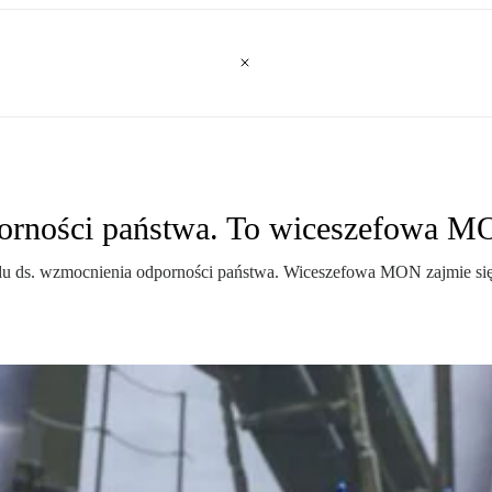
porności państwa. To wiceszefowa 
 ds. wzmocnienia odporności państwa. Wiceszefowa MON zajmie się m