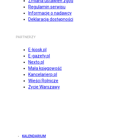
Zmiana ustawień zgód
Regulamin serwisu
Informacje o nadawcy
Deklaracja dostępności
PARTNERZY
E-kiosk.pl
E-gazety.pl
Nexto.pl
Mała księgowość
Kancelarierp.pl
Wieści Rolnicze
Życie Warszawy
KALENDARIUM