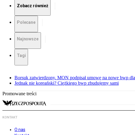
Zobacz również
Polecane
Najnowsze
Tagi
Borsuk zatwierdzony. MON podpisał umowę na nowe bwp dla
Jednak nie koreański? Ciężkiego bwp zbudujemy sami
Promowane treści
KONTAKT
O nas