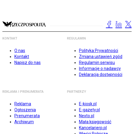
KONTAKT
REGULAMIN
O nas
Polityka Prywatności
Kontakt
Zmiana ustawień zgód
Napisz do nas
Regulamin serwisu
Informacje o nadawcy
Deklaracja dostępności
REKLAMA I PRENUMERATA
PARTNERZY
Reklama
E-kiosk.pl
Ogłoszenia
E-gazety.pl
Prenumerata
Nexto.pl
Archiwum
Mała księgowość
Kancelarierp.pl
Wieści Rolnicze