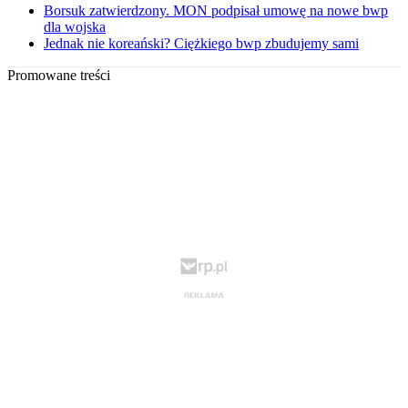
Borsuk zatwierdzony. MON podpisał umowę na nowe bwp
dla wojska
Jednak nie koreański? Ciężkiego bwp zbudujemy sami
Promowane treści