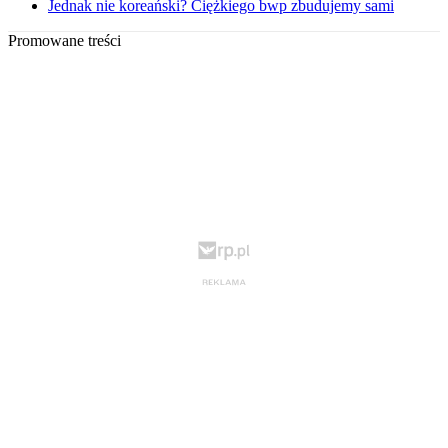
Jednak nie koreański? Ciężkiego bwp zbudujemy sami
Promowane treści