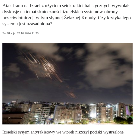
Atak Iranu na Izrael z użyciem setek rakiet balistycznych wywołał
dyskusję na temat skuteczności izraelskich systemów obrony
przeciwlotniczej, w tym słynnej Żelaznej Kopuły. Czy krytyka tego
systemu jest uzasadniona?
Publikacja:
02.10.2024 11:33
Izraelski system antyrakietowy we wtorek niszczył pociski wystrzelone