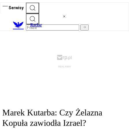
Serwisy
R
adar
Marek Kutarba: Czy Żelazna
Kopuła zawiodła Izrael?