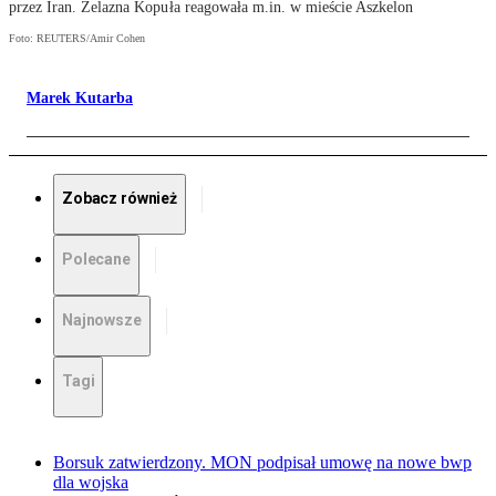
przez Iran. Żelazna Kopuła reagowała m.in. w mieście Aszkelon
Foto: REUTERS/Amir Cohen
Marek Kutarba
Zobacz również
Polecane
Najnowsze
Tagi
Borsuk zatwierdzony. MON podpisał umowę na nowe bwp
dla wojska