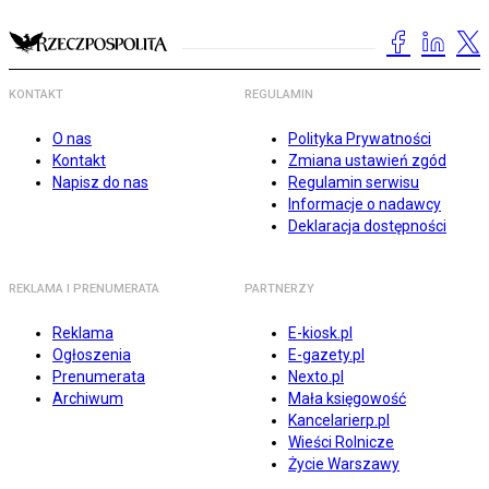
KONTAKT
REGULAMIN
O nas
Polityka Prywatności
Kontakt
Zmiana ustawień zgód
Napisz do nas
Regulamin serwisu
Informacje o nadawcy
Deklaracja dostępności
REKLAMA I PRENUMERATA
PARTNERZY
Reklama
E-kiosk.pl
Ogłoszenia
E-gazety.pl
Prenumerata
Nexto.pl
Archiwum
Mała księgowość
Kancelarierp.pl
Wieści Rolnicze
Życie Warszawy