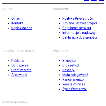
KONTAKT
REGULAMIN
O nas
Polityka Prywatności
Kontakt
Zmiana ustawień zgód
Napisz do nas
Regulamin serwisu
Informacje o nadawcy
Deklaracja dostępności
REKLAMA I PRENUMERATA
PARTNERZY
Reklama
E-kiosk.pl
Ogłoszenia
E-gazety.pl
Prenumerata
Nexto.pl
Archiwum
Mała księgowość
Kancelarierp.pl
Wieści Rolnicze
Życie Warszawy
NASZE WYDARZENIA