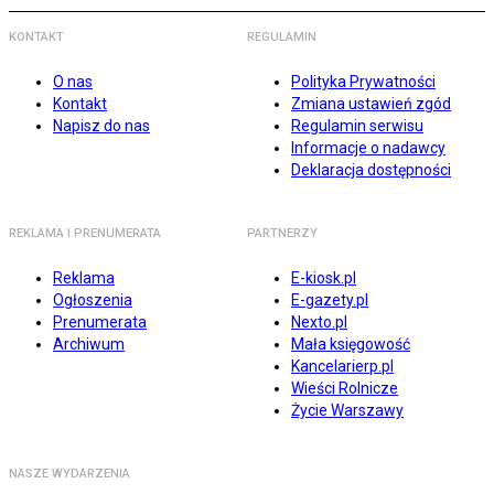
KONTAKT
REGULAMIN
O nas
Polityka Prywatności
Kontakt
Zmiana ustawień zgód
Napisz do nas
Regulamin serwisu
Informacje o nadawcy
Deklaracja dostępności
REKLAMA I PRENUMERATA
PARTNERZY
Reklama
E-kiosk.pl
Ogłoszenia
E-gazety.pl
Prenumerata
Nexto.pl
Archiwum
Mała księgowość
Kancelarierp.pl
Wieści Rolnicze
Życie Warszawy
NASZE WYDARZENIA