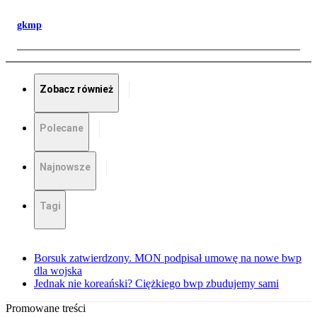
gkmp
Zobacz również
Polecane
Najnowsze
Tagi
Borsuk zatwierdzony. MON podpisał umowę na nowe bwp
dla wojska
Jednak nie koreański? Ciężkiego bwp zbudujemy sami
Promowane treści