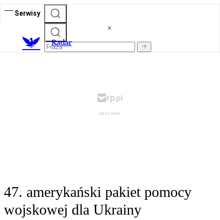
Serwisy
R
adar
47. amerykański pakiet pomocy
wojskowej dla Ukrainy