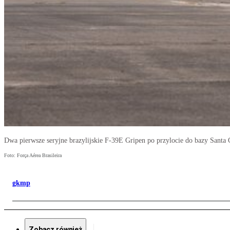
Dwa pierwsze seryjne brazylijskie F-39E Gripen po przylocie do bazy Santa 
Foto: Força Aérea Brasileira
gkmp
Zobacz również