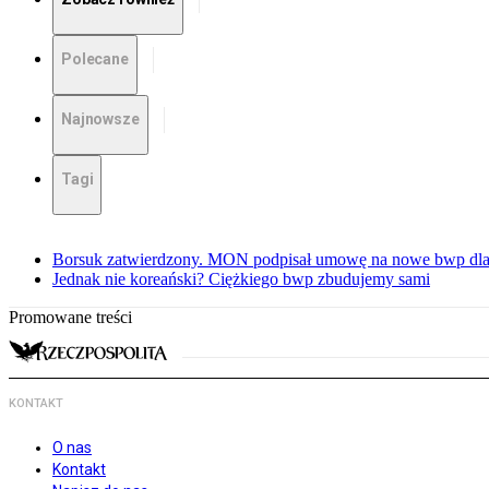
Polecane
Najnowsze
Tagi
Borsuk zatwierdzony. MON podpisał umowę na nowe bwp dla
Jednak nie koreański? Ciężkiego bwp zbudujemy sami
Promowane treści
KONTAKT
O nas
Kontakt