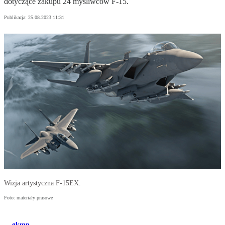
dotyczące zakupu 24 myśliwców F-15.
Publikacja:
25.08.2023 11:31
Wizja artystyczna F-15EX.
Foto: materiały prasowe
gkmp