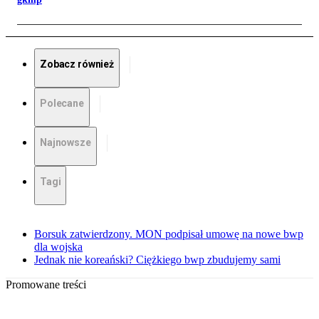
Zobacz również
Polecane
Najnowsze
Tagi
Borsuk zatwierdzony. MON podpisał umowę na nowe bwp
dla wojska
Jednak nie koreański? Ciężkiego bwp zbudujemy sami
Promowane treści