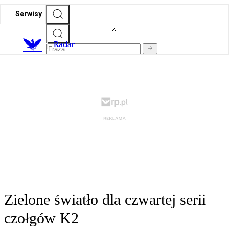
Serwisy
R
adar
Zielone światło dla czwartej serii
czołgów K2