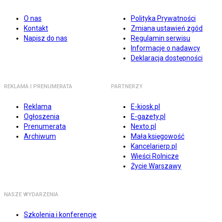
O nas
Polityka Prywatności
Kontakt
Zmiana ustawień zgód
Napisz do nas
Regulamin serwisu
Informacje o nadawcy
Deklaracja dostępności
REKLAMA I PRENUMERATA
PARTNERZY
Reklama
E-kiosk.pl
Ogłoszenia
E-gazety.pl
Prenumerata
Nexto.pl
Archiwum
Mała księgowość
Kancelarierp.pl
Wieści Rolnicze
Życie Warszawy
NASZE WYDARZENIA
Szkolenia i konferencje