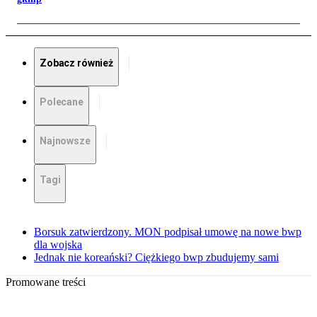
Zobacz również
Polecane
Najnowsze
Tagi
Borsuk zatwierdzony. MON podpisał umowę na nowe bwp
dla wojska
Jednak nie koreański? Ciężkiego bwp zbudujemy sami
Promowane treści