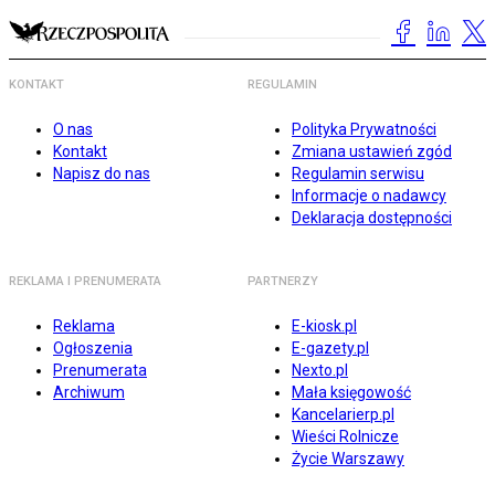
KONTAKT
REGULAMIN
O nas
Polityka Prywatności
Kontakt
Zmiana ustawień zgód
Napisz do nas
Regulamin serwisu
Informacje o nadawcy
Deklaracja dostępności
REKLAMA I PRENUMERATA
PARTNERZY
Reklama
E-kiosk.pl
Ogłoszenia
E-gazety.pl
Prenumerata
Nexto.pl
Archiwum
Mała księgowość
Kancelarierp.pl
Wieści Rolnicze
Życie Warszawy