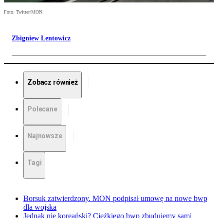
Foto: Twitter/MON
Zbigniew Lentowicz
Zobacz również
Polecane
Najnowsze
Tagi
Borsuk zatwierdzony. MON podpisał umowę na nowe bwp
dla wojska
Jednak nie koreański? Ciężkiego bwp zbudujemy sami