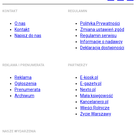
KONTAKT
REGULAMIN
O nas
Polityka Prywatności
Kontakt
Zmiana ustawień zgód
Napisz do nas
Regulamin serwisu
Informacje o nadawcy
Deklaracja dostępności
REKLAMA I PRENUMERATA
PARTNERZY
Reklama
E-kiosk.pl
Ogłoszenia
E-gazety.pl
Prenumerata
Nexto.pl
Archiwum
Mała księgowość
Kancelarierp.pl
Wieści Rolnicze
Życie Warszawy
NASZE WYDARZENIA