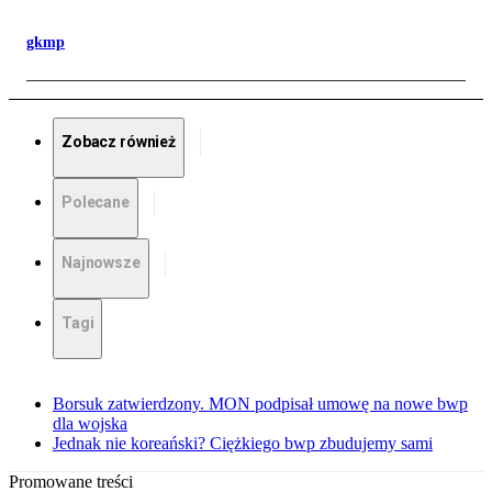
gkmp
Zobacz również
Polecane
Najnowsze
Tagi
Borsuk zatwierdzony. MON podpisał umowę na nowe bwp
dla wojska
Jednak nie koreański? Ciężkiego bwp zbudujemy sami
Promowane treści