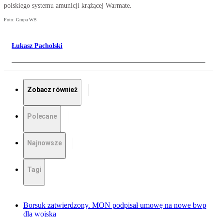
polskiego systemu amunicji krążącej Warmate.
Foto: Grupa WB
Łukasz Pacholski
Zobacz również
Polecane
Najnowsze
Tagi
Borsuk zatwierdzony. MON podpisał umowę na nowe bwp
dla wojska