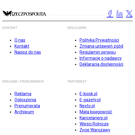
KONTAKT
REGULAMIN
O nas
Polityka Prywatności
Kontakt
Zmiana ustawień zgód
Napisz do nas
Regulamin serwisu
Informacje o nadawcy
Deklaracja dostępności
REKLAMA I PRENUMERATA
PARTNERZY
Reklama
E-kiosk.pl
Ogłoszenia
E-gazety.pl
Prenumerata
Nexto.pl
Archiwum
Mała księgowość
Kancelarierp.pl
Wieści Rolnicze
Życie Warszawy