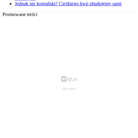
Jednak nie koreański? Ciężkiego bwp zbudujemy sami
Promowane treści