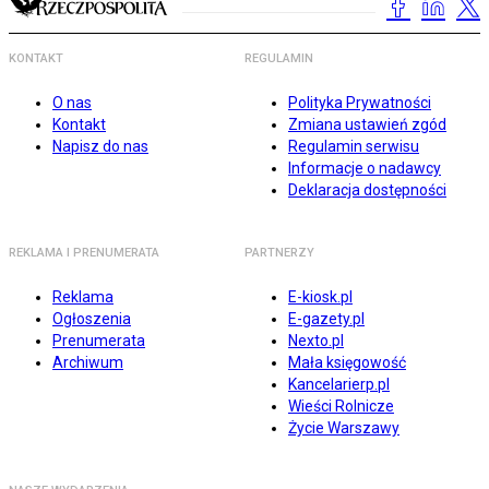
KONTAKT
REGULAMIN
O nas
Polityka Prywatności
Kontakt
Zmiana ustawień zgód
Napisz do nas
Regulamin serwisu
Informacje o nadawcy
Deklaracja dostępności
REKLAMA I PRENUMERATA
PARTNERZY
Reklama
E-kiosk.pl
Ogłoszenia
E-gazety.pl
Prenumerata
Nexto.pl
Archiwum
Mała księgowość
Kancelarierp.pl
Wieści Rolnicze
Życie Warszawy