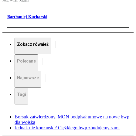
Foto: Witalij Kuźmin
Bartłomiej Kucharski
Zobacz również
Polecane
Najnowsze
Tagi
Borsuk zatwierdzony. MON podpisał umowę na nowe bwp
dla wojska
Jednak nie koreański? Ciężkiego bwp zbudujemy sami