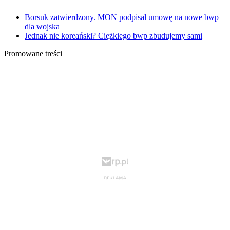
Borsuk zatwierdzony. MON podpisał umowę na nowe bwp
dla wojska
Jednak nie koreański? Ciężkiego bwp zbudujemy sami
Promowane treści