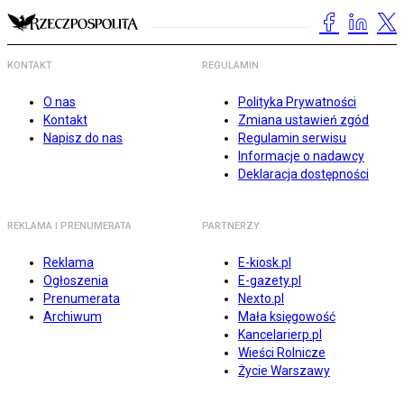
KONTAKT
REGULAMIN
O nas
Polityka Prywatności
Kontakt
Zmiana ustawień zgód
Napisz do nas
Regulamin serwisu
Informacje o nadawcy
Deklaracja dostępności
REKLAMA I PRENUMERATA
PARTNERZY
Reklama
E-kiosk.pl
Ogłoszenia
E-gazety.pl
Prenumerata
Nexto.pl
Archiwum
Mała księgowość
Kancelarierp.pl
Wieści Rolnicze
Życie Warszawy