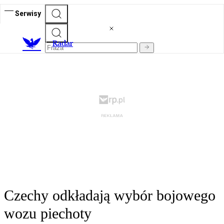
Serwisy
R
adar
Czechy odkładają wybór bojowego
wozu piechoty