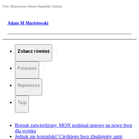
Foto: Ministerstwo Obrony Republiki Czeskiej
Adam M Maciejewski
Zobacz również
Polecane
Najnowsze
Tagi
Borsuk zatwierdzony. MON podpisał umowę na nowe bwp
dla wojska
Jednak nie koreański? Ciężkiego bwp zbudujemy sami