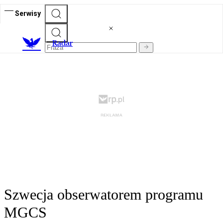
Serwisy
R
adar
Szwecja obserwatorem programu
MGCS