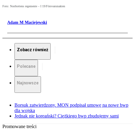
Foto: Norrbottens regemente – I 19/Försvarsmakten
Adam M Maciejewski
Zobacz również
Polecane
Najnowsze
Borsuk zatwierdzony. MON podpisał umowę na nowe bwp
dla wojska
Jednak nie koreański? Ciężkiego bwp zbudujemy sami
Promowane treści