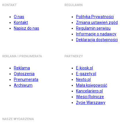
KONTAKT
REGULAMIN
O nas
Polityka Prywatności
Kontakt
Zmiana ustawień zgód
Napisz do nas
Regulamin serwisu
Informacje o nadawcy
Deklaracja dostępności
REKLAMA I PRENUMERATA
PARTNERZY
Reklama
E-kiosk.pl
Ogłoszenia
E-gazety.pl
Prenumerata
Nexto.pl
Archiwum
Mała księgowość
Kancelarierp.pl
Wieści Rolnicze
Życie Warszawy
NASZE WYDARZENIA