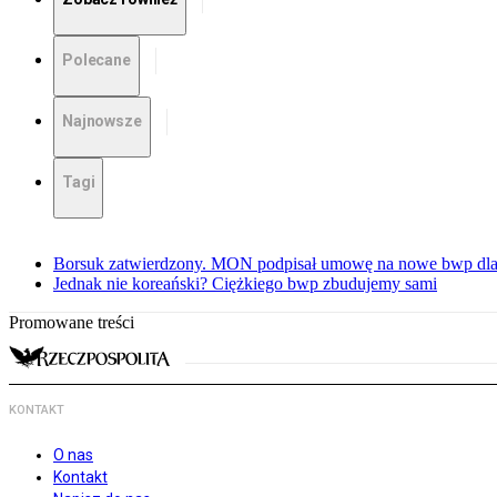
Polecane
Najnowsze
Tagi
Borsuk zatwierdzony. MON podpisał umowę na nowe bwp dla
Jednak nie koreański? Ciężkiego bwp zbudujemy sami
Promowane treści
KONTAKT
O nas
Kontakt