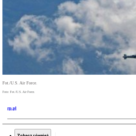
Fot./U.S. Air Force.
Foto: Fot./U.S. Air Force.
rp.pl
Zobacz również