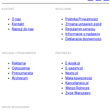
KONTAKT
REGULAMIN
O nas
Polityka Prywatności
Kontakt
Zmiana ustawień zgód
Napisz do nas
Regulamin serwisu
Informacje o nadawcy
Deklaracja dostępności
REKLAMA I PRENUMERATA
PARTNERZY
Reklama
E-kiosk.pl
Ogłoszenia
E-gazety.pl
Prenumerata
Nexto.pl
Archiwum
Mała księgowość
Kancelarierp.pl
Wieści Rolnicze
Życie Warszawy
NASZE WYDARZENIA