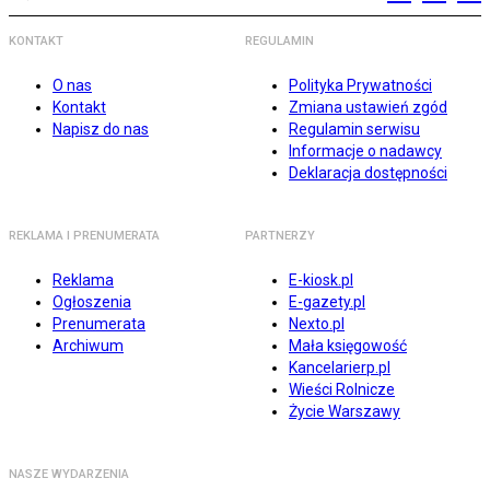
KONTAKT
REGULAMIN
O nas
Polityka Prywatności
Kontakt
Zmiana ustawień zgód
Napisz do nas
Regulamin serwisu
Informacje o nadawcy
Deklaracja dostępności
REKLAMA I PRENUMERATA
PARTNERZY
Reklama
E-kiosk.pl
Ogłoszenia
E-gazety.pl
Prenumerata
Nexto.pl
Archiwum
Mała księgowość
Kancelarierp.pl
Wieści Rolnicze
Życie Warszawy
NASZE WYDARZENIA