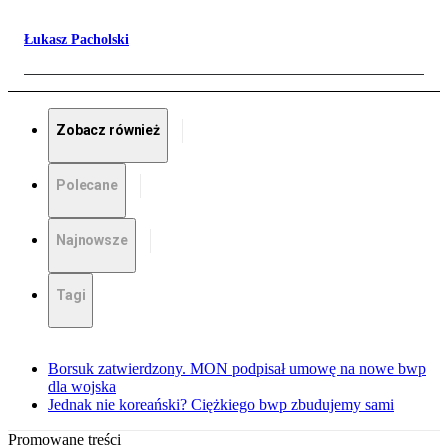
Łukasz Pacholski
Zobacz również
Polecane
Najnowsze
Tagi
Borsuk zatwierdzony. MON podpisał umowę na nowe bwp
dla wojska
Jednak nie koreański? Ciężkiego bwp zbudujemy sami
Promowane treści