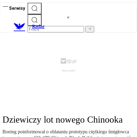
Serwisy
R
adar
Dziewiczy lot nowego Chinooka
Boeing poinformował o oblataniu prototypu ciężkiego śmigłowca