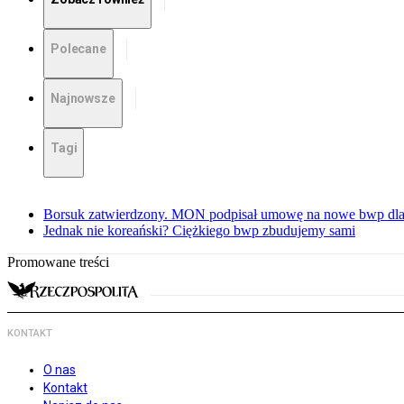
Polecane
Najnowsze
Tagi
Borsuk zatwierdzony. MON podpisał umowę na nowe bwp dla
Jednak nie koreański? Ciężkiego bwp zbudujemy sami
Promowane treści
KONTAKT
O nas
Kontakt