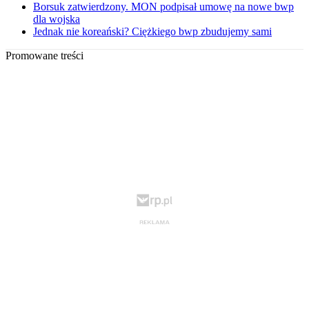
Borsuk zatwierdzony. MON podpisał umowę na nowe bwp
dla wojska
Jednak nie koreański? Ciężkiego bwp zbudujemy sami
Promowane treści