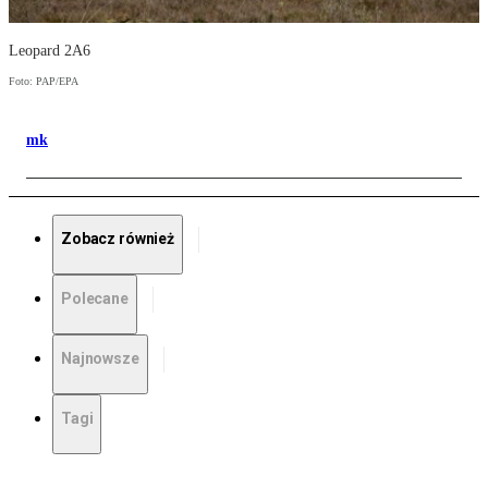
Leopard 2A6
Foto: PAP/EPA
mk
Zobacz również
Polecane
Najnowsze
Tagi