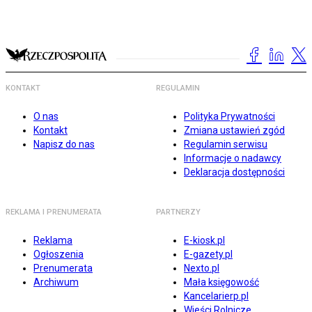
KONTAKT
REGULAMIN
O nas
Polityka Prywatności
Kontakt
Zmiana ustawień zgód
Napisz do nas
Regulamin serwisu
Informacje o nadawcy
Deklaracja dostępności
REKLAMA I PRENUMERATA
PARTNERZY
Reklama
E-kiosk.pl
Ogłoszenia
E-gazety.pl
Prenumerata
Nexto.pl
Archiwum
Mała księgowość
Kancelarierp.pl
Wieści Rolnicze