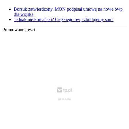
Borsuk zatwierdzony. MON podpisał umowę na nowe bwp
dla wojska
Jednak nie koreański? Ciężkiego bwp zbudujemy sami
Promowane treści