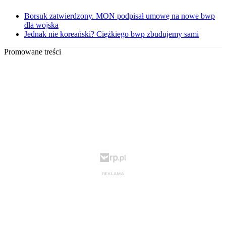
Borsuk zatwierdzony. MON podpisał umowę na nowe bwp
dla wojska
Jednak nie koreański? Ciężkiego bwp zbudujemy sami
Promowane treści