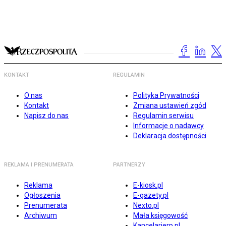
KONTAKT
REGULAMIN
O nas
Polityka Prywatności
Kontakt
Zmiana ustawień zgód
Napisz do nas
Regulamin serwisu
Informacje o nadawcy
Deklaracja dostępności
REKLAMA I PRENUMERATA
PARTNERZY
Reklama
E-kiosk.pl
Ogłoszenia
E-gazety.pl
Prenumerata
Nexto.pl
Archiwum
Mała księgowość
Kancelarierp.pl