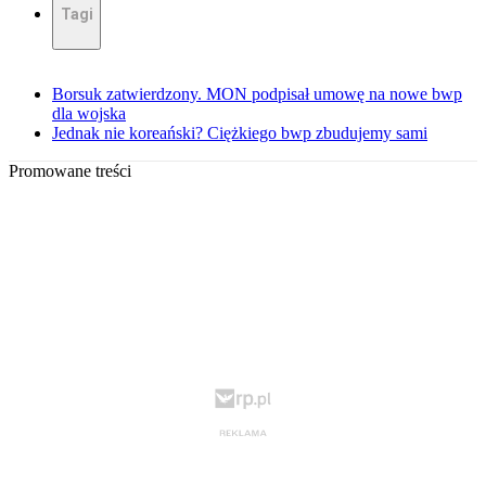
Tagi
Borsuk zatwierdzony. MON podpisał umowę na nowe bwp
dla wojska
Jednak nie koreański? Ciężkiego bwp zbudujemy sami
Promowane treści