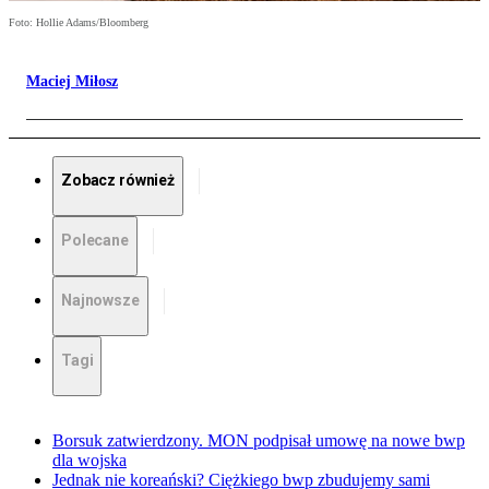
Foto: Hollie Adams/Bloomberg
Maciej Miłosz
Zobacz również
Polecane
Najnowsze
Tagi
Borsuk zatwierdzony. MON podpisał umowę na nowe bwp
dla wojska
Jednak nie koreański? Ciężkiego bwp zbudujemy sami