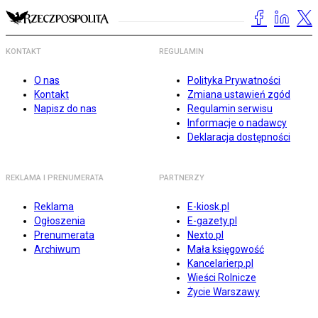
KONTAKT
REGULAMIN
O nas
Polityka Prywatności
Kontakt
Zmiana ustawień zgód
Napisz do nas
Regulamin serwisu
Informacje o nadawcy
Deklaracja dostępności
REKLAMA I PRENUMERATA
PARTNERZY
Reklama
E-kiosk.pl
Ogłoszenia
E-gazety.pl
Prenumerata
Nexto.pl
Archiwum
Mała księgowość
Kancelarierp.pl
Wieści Rolnicze
Życie Warszawy