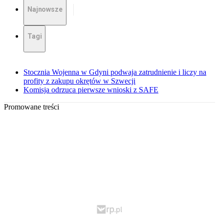
Najnowsze
Tagi
Stocznia Wojenna w Gdyni podwaja zatrudnienie i liczy na
profity z zakupu okrętów w Szwecji
Komisja odrzuca pierwsze wnioski z SAFE
Promowane treści