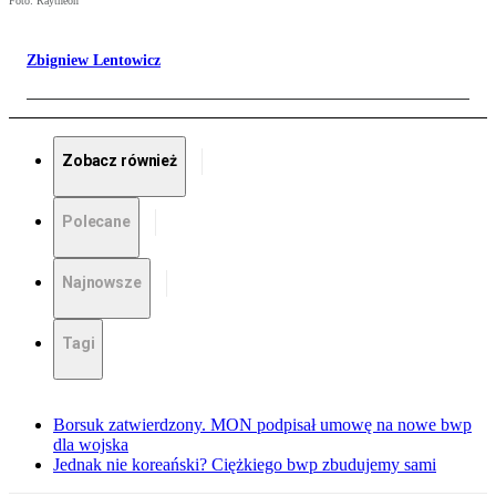
Foto: Raytheon
Zbigniew Lentowicz
Zobacz również
Polecane
Najnowsze
Tagi
Borsuk zatwierdzony. MON podpisał umowę na nowe bwp
dla wojska
Jednak nie koreański? Ciężkiego bwp zbudujemy sami