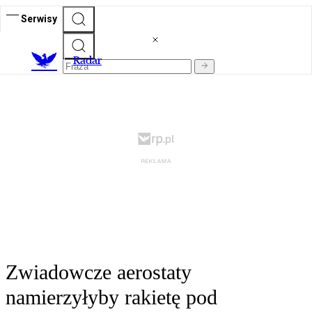
Serwisy
R
adar
Zwiadowcze aerostaty
namierzyłyby rakietę pod