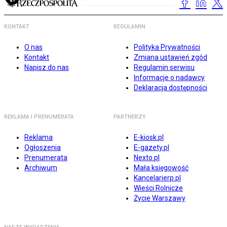
KONTAKT
REGULAMIN
O nas
Polityka Prywatności
Kontakt
Zmiana ustawień zgód
Napisz do nas
Regulamin serwisu
Informacje o nadawcy
Deklaracja dostępności
REKLAMA I PRENUMERATA
PARTNERZY
Reklama
E-kiosk.pl
Ogłoszenia
E-gazety.pl
Prenumerata
Nexto.pl
Archiwum
Mała księgowość
Kancelarierp.pl
Wieści Rolnicze
Życie Warszawy