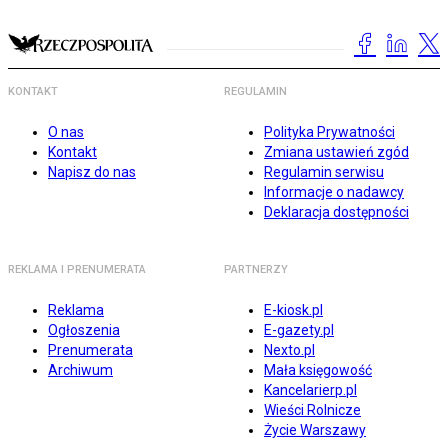
KONTAKT
REGULAMIN
O nas
Polityka Prywatności
Kontakt
Zmiana ustawień zgód
Napisz do nas
Regulamin serwisu
Informacje o nadawcy
Deklaracja dostępności
REKLAMA I PRENUMERATA
PARTNERZY
Reklama
E-kiosk.pl
Ogłoszenia
E-gazety.pl
Prenumerata
Nexto.pl
Archiwum
Mała księgowość
Kancelarierp.pl
Wieści Rolnicze
Życie Warszawy