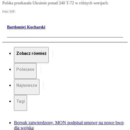
Polska przekazała Ukrainie ponad 240 T-72 w różnych wersjach.
Foto: SZU
Bartłomiej Kucharski
Zobacz również
Polecane
Najnowsze
Tagi
Borsuk zatwierdzony. MON podpisał umowę na nowe bwp
dla wojska