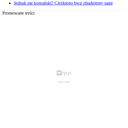
Jednak nie koreański? Ciężkiego bwp zbudujemy sami
Promowane treści