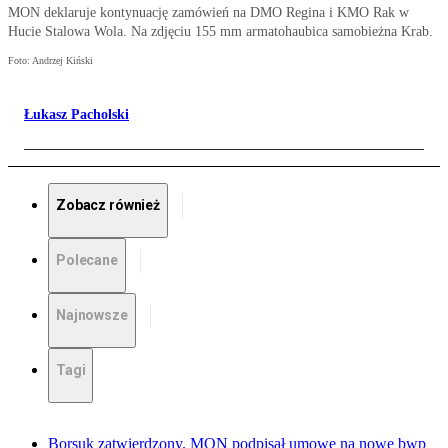
MON deklaruje kontynuację zamówień na DMO Regina i KMO Rak w
Hucie Stalowa Wola. Na zdjęciu 155 mm armatohaubica samobieżna Krab.
Foto: Andrzej Kiński
Łukasz Pacholski
Zobacz również
Polecane
Najnowsze
Tagi
Borsuk zatwierdzony. MON podpisał umowę na nowe bwp