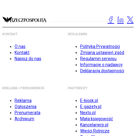
KONTAKT
REGULAMIN
O nas
Polityka Prywatności
Kontakt
Zmiana ustawień zgód
Napisz do nas
Regulamin serwisu
Informacje o nadawcy
Deklaracja dostępności
REKLAMA I PRENUMERATA
PARTNERZY
Reklama
E-kiosk.pl
Ogłoszenia
E-gazety.pl
Prenumerata
Nexto.pl
Archiwum
Mała księgowość
Kancelarierp.pl
Wieści Rolnicze