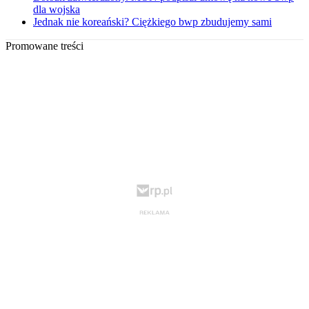
dla wojska
Jednak nie koreański? Ciężkiego bwp zbudujemy sami
Promowane treści