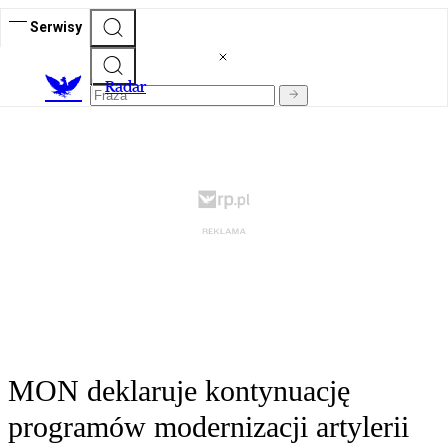
Serwisy
R
adar
MON deklaruje kontynuację
programów modernizacji artylerii