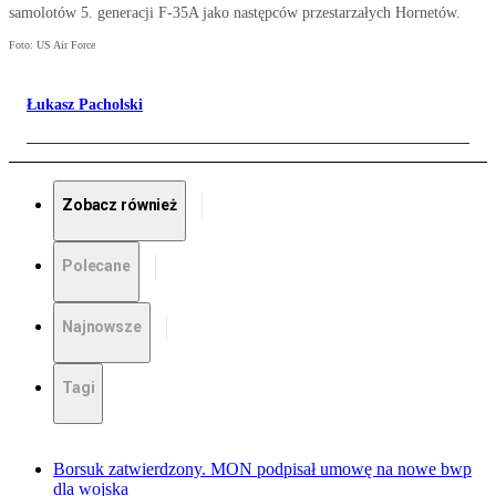
samolotów 5. generacji F-35A jako następców przestarzałych Hornetów.
Foto: US Air Force
Łukasz Pacholski
Zobacz również
Polecane
Najnowsze
Tagi
Borsuk zatwierdzony. MON podpisał umowę na nowe bwp
dla wojska