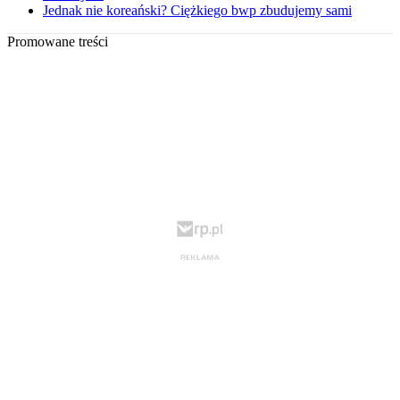
Jednak nie koreański? Ciężkiego bwp zbudujemy sami
Promowane treści