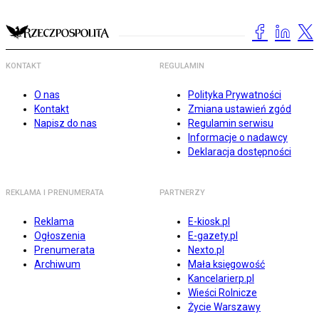
KONTAKT
REGULAMIN
O nas
Polityka Prywatności
Kontakt
Zmiana ustawień zgód
Napisz do nas
Regulamin serwisu
Informacje o nadawcy
Deklaracja dostępności
REKLAMA I PRENUMERATA
PARTNERZY
Reklama
E-kiosk.pl
Ogłoszenia
E-gazety.pl
Prenumerata
Nexto.pl
Archiwum
Mała księgowość
Kancelarierp.pl
Wieści Rolnicze
Życie Warszawy