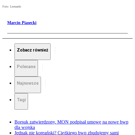
Foto: Leonardo
Marcin Piasecki
Zobacz również
Polecane
Najnowsze
Tagi
Borsuk zatwierdzony. MON podpisał umowę na nowe bwp
dla wojska
Jednak nie koreański? Ciężkiego bwp zbudujemy sami