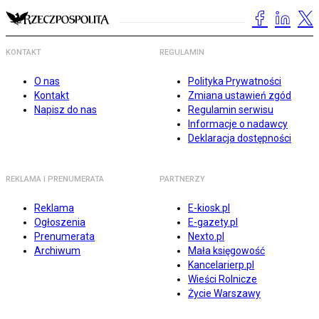
KONTAKT
REGULAMIN
O nas
Polityka Prywatności
Kontakt
Zmiana ustawień zgód
Napisz do nas
Regulamin serwisu
Informacje o nadawcy
Deklaracja dostępności
REKLAMA I PRENUMERATA
PARTNERZY
Reklama
E-kiosk.pl
Ogłoszenia
E-gazety.pl
Prenumerata
Nexto.pl
Archiwum
Mała księgowość
Kancelarierp.pl
Wieści Rolnicze
Życie Warszawy