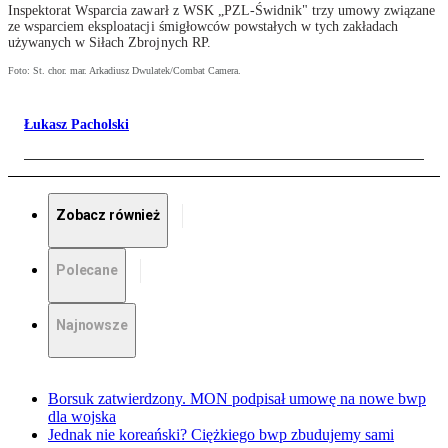
Inspektorat Wsparcia zawarł z WSK „PZL-Świdnik" trzy umowy związane
ze wsparciem eksploatacji śmigłowców powstałych w tych zakładach
używanych w Siłach Zbrojnych RP.
Foto: St. chor. mar. Arkadiusz Dwulatek/Combat Camera.
Łukasz Pacholski
Zobacz również
Polecane
Najnowsze
Borsuk zatwierdzony. MON podpisał umowę na nowe bwp
dla wojska
Jednak nie koreański? Ciężkiego bwp zbudujemy sami