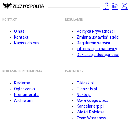
KONTAKT
REGULAMIN
O nas
Polityka Prywatności
Kontakt
Zmiana ustawień zgód
Napisz do nas
Regulamin serwisu
Informacje o nadawcy
Deklaracja dostępności
REKLAMA I PRENUMERATA
PARTNERZY
Reklama
E-kiosk.pl
Ogłoszenia
E-gazety.pl
Prenumerata
Nexto.pl
Archiwum
Mała księgowość
Kancelarierp.pl
Wieści Rolnicze
Życie Warszawy