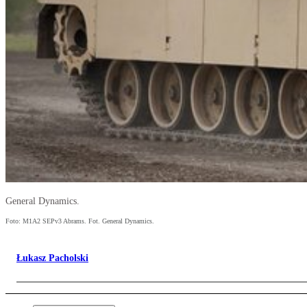
General Dynamics.
Foto: M1A2 SEPv3 Abrams. Fot. General Dynamics.
Łukasz Pacholski