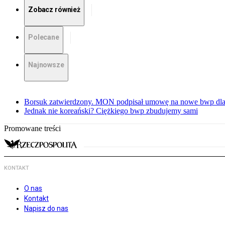
Zobacz również
Polecane
Najnowsze
Borsuk zatwierdzony. MON podpisał umowę na nowe bwp dla
Jednak nie koreański? Ciężkiego bwp zbudujemy sami
Promowane treści
KONTAKT
O nas
Kontakt
Napisz do nas