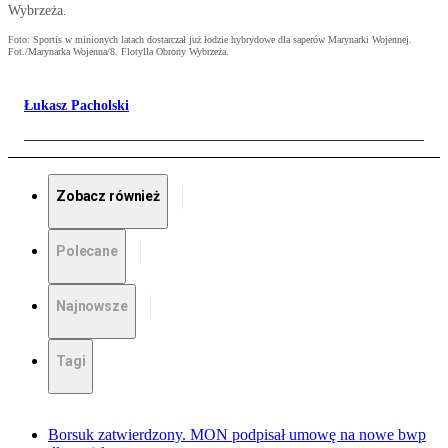
Wybrzeża.
Foto: Sportis w minionych latach dostarczał już łodzie hybrydowe dla saperów Marynarki Wojennej.
Fot./Marynarka Wojenna/8. Flotylla Obrony Wybrzeża.
Łukasz Pacholski
Zobacz również
Polecane
Najnowsze
Tagi
Borsuk zatwierdzony. MON podpisał umowę na nowe bwp