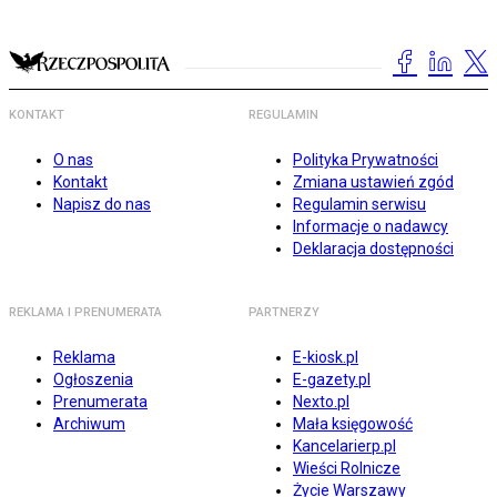
KONTAKT
REGULAMIN
O nas
Polityka Prywatności
Kontakt
Zmiana ustawień zgód
Napisz do nas
Regulamin serwisu
Informacje o nadawcy
Deklaracja dostępności
REKLAMA I PRENUMERATA
PARTNERZY
Reklama
E-kiosk.pl
Ogłoszenia
E-gazety.pl
Prenumerata
Nexto.pl
Archiwum
Mała księgowość
Kancelarierp.pl
Wieści Rolnicze
Życie Warszawy