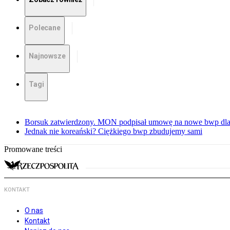
Polecane
Najnowsze
Tagi
Borsuk zatwierdzony. MON podpisał umowę na nowe bwp dla
Jednak nie koreański? Ciężkiego bwp zbudujemy sami
Promowane treści
KONTAKT
O nas
Kontakt