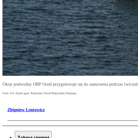
Okręt podwodny ORP Orzeł przygotowuje się do zanurzenia podczas ćwiczeń
Foto: Fot./kmdr ppor. Radosław Pioch/Marynarka Wojenna.
Zbigniew Lentowicz
Zobacz również