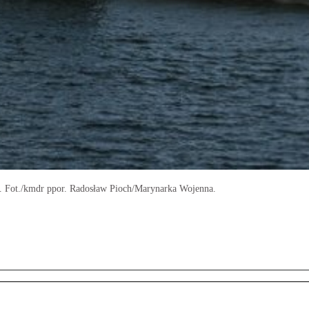
. Fot./kmdr ppor. Radosław Pioch/Marynarka Wojenna.