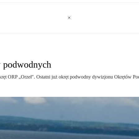
w podwodnych
okręt ORP „Orzeł". Ostatni już okręt podwodny dywizjonu Okrętów P