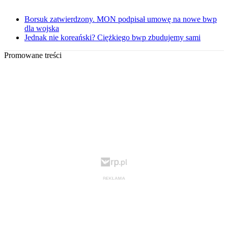
Borsuk zatwierdzony. MON podpisał umowę na nowe bwp
dla wojska
Jednak nie koreański? Ciężkiego bwp zbudujemy sami
Promowane treści