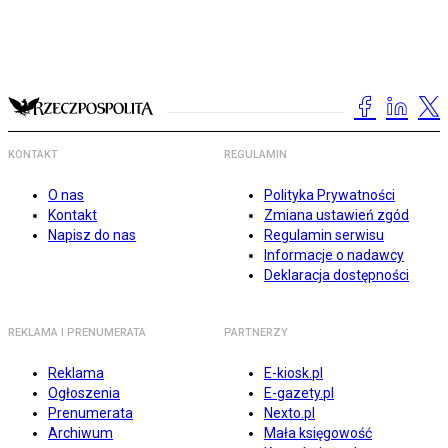
KONTAKT
REGULAMIN
O nas
Polityka Prywatności
Kontakt
Zmiana ustawień zgód
Napisz do nas
Regulamin serwisu
Informacje o nadawcy
Deklaracja dostępności
REKLAMA I PRENUMERATA
PARTNERZY
Reklama
E-kiosk.pl
Ogłoszenia
E-gazety.pl
Prenumerata
Nexto.pl
Archiwum
Mała księgowość