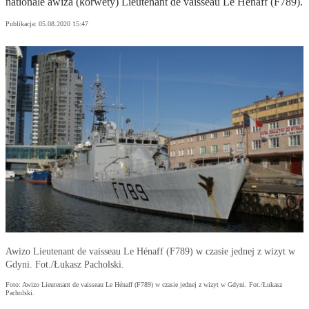
nationale awiza (korwety) Lieutenant de vaisseau Le Hénaff (F789).
Publikacja:
05.08.2020 15:47
Awizo Lieutenant de vaisseau Le Hénaff (F789) w czasie jednej z wizyt w
Gdyni. Fot./Łukasz Pacholski.
Foto: Awizo Lieutenant de vaisseau Le Hénaff (F789) w czasie jednej z wizyt w Gdyni. Fot./Łukasz
Pacholski.