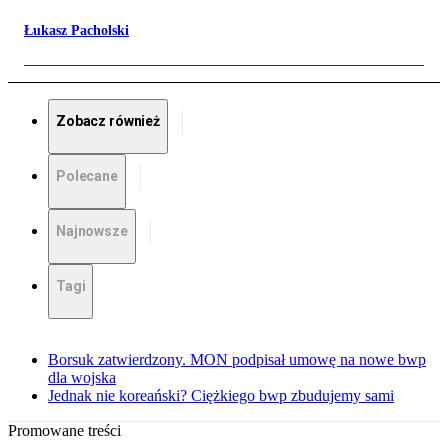
Łukasz Pacholski
Zobacz również
Polecane
Najnowsze
Tagi
Borsuk zatwierdzony. MON podpisał umowę na nowe bwp
dla wojska
Jednak nie koreański? Ciężkiego bwp zbudujemy sami
Promowane treści