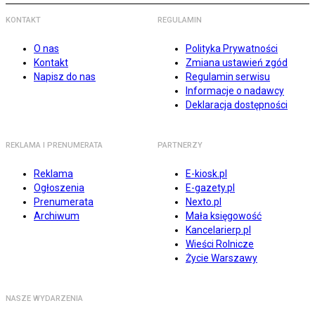
KONTAKT
REGULAMIN
O nas
Polityka Prywatności
Kontakt
Zmiana ustawień zgód
Napisz do nas
Regulamin serwisu
Informacje o nadawcy
Deklaracja dostępności
REKLAMA I PRENUMERATA
PARTNERZY
Reklama
E-kiosk.pl
Ogłoszenia
E-gazety.pl
Prenumerata
Nexto.pl
Archiwum
Mała księgowość
Kancelarierp.pl
Wieści Rolnicze
Życie Warszawy
NASZE WYDARZENIA