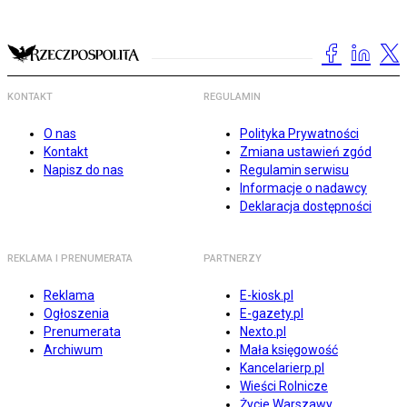
KONTAKT
REGULAMIN
O nas
Polityka Prywatności
Kontakt
Zmiana ustawień zgód
Napisz do nas
Regulamin serwisu
Informacje o nadawcy
Deklaracja dostępności
REKLAMA I PRENUMERATA
PARTNERZY
Reklama
E-kiosk.pl
Ogłoszenia
E-gazety.pl
Prenumerata
Nexto.pl
Archiwum
Mała księgowość
Kancelarierp.pl
Wieści Rolnicze
Życie Warszawy