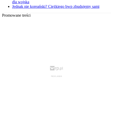
dla wojska
Jednak nie koreański? Ciężkiego bwp zbudujemy sami
Promowane treści