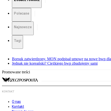
Polecane
Najnowsze
Tagi
Borsuk zatwierdzony. MON podpisał umowę na nowe bwp dla
Jednak nie koreański? Ciężkiego bwp zbudujemy sami
Promowane treści
KONTAKT
O nas
Kontakt