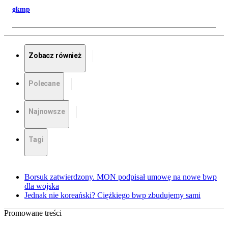
gkmp
Zobacz również
Polecane
Najnowsze
Tagi
Borsuk zatwierdzony. MON podpisał umowę na nowe bwp
dla wojska
Jednak nie koreański? Ciężkiego bwp zbudujemy sami
Promowane treści