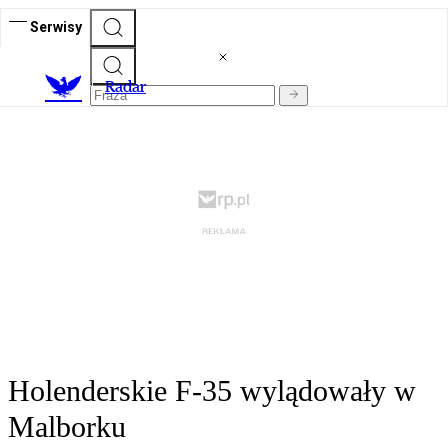
Serwisy
R
adar
Holenderskie F-35 wylądowały w
Malborku