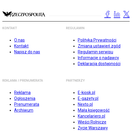
KONTAKT
REGULAMIN
O nas
Polityka Prywatności
Kontakt
Zmiana ustawień zgód
Napisz do nas
Regulamin serwisu
Informacje o nadawcy
Deklaracja dostępności
REKLAMA I PRENUMERATA
PARTNERZY
Reklama
E-kiosk.pl
Ogłoszenia
E-gazety.pl
Prenumerata
Nexto.pl
Archiwum
Mała księgowość
Kancelarierp.pl
Wieści Rolnicze
Życie Warszawy