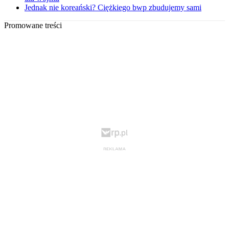
Jednak nie koreański? Ciężkiego bwp zbudujemy sami
Promowane treści