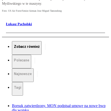
Myśliwskiego w te maszyny.
Foto: US Air Force/Senior Airman Jose Miguel Tamondong
Łukasz Pacholski
Zobacz również
Polecane
Najnowsze
Tagi
Borsuk zatwierdzony. MON podpisał umowę na nowe bwp
dla wojska