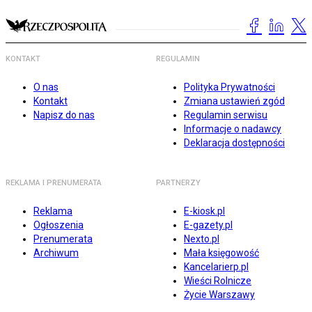
KONTAKT
REGULAMIN
O nas
Polityka Prywatności
Kontakt
Zmiana ustawień zgód
Napisz do nas
Regulamin serwisu
Informacje o nadawcy
Deklaracja dostępności
REKLAMA I PRENUMERATA
PARTNERZY
Reklama
E-kiosk.pl
Ogłoszenia
E-gazety.pl
Prenumerata
Nexto.pl
Archiwum
Mała księgowość
Kancelarierp.pl
Wieści Rolnicze
Życie Warszawy