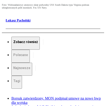
Foto: Wielozadaniowy atomowy okręt podwodny USS South Dakota typu Virginia podczas
ubiegłorocznych prób morskich. Fot./US Navy.
Łukasz Pacholski
Zobacz również
Polecane
Najnowsze
Tagi
Borsuk zatwierdzony. MON podpisał umowę na nowe bwp
dla wojska