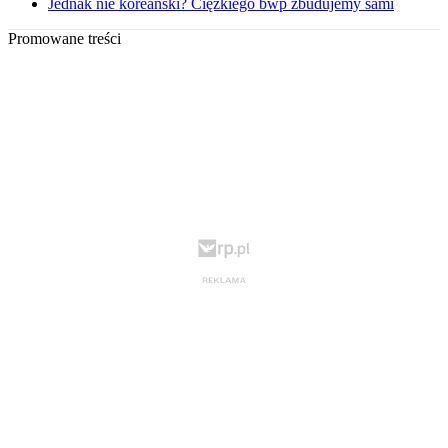
Jednak nie koreański? Ciężkiego bwp zbudujemy sami
Promowane treści