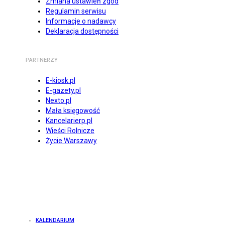
Zmiana ustawień zgód
Regulamin serwisu
Informacje o nadawcy
Deklaracja dostępności
PARTNERZY
E-kiosk.pl
E-gazety.pl
Nexto.pl
Mała księgowość
Kancelarierp.pl
Wieści Rolnicze
Życie Warszawy
KALENDARIUM