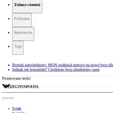
Zobacz również
Polecane
Najnowsze
Tagi
Borsuk zatwierdzony. MON podpisał umowę na nowe bwp dla
Jednak nie koreański? Ciężkiego bwp zbudujemy sami
Promowane treści
KONTAKT
O nas