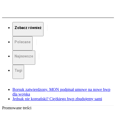
Zobacz również
Polecane
Najnowsze
Tagi
Borsuk zatwierdzony. MON podpisał umowę na nowe bwp
dla wojska
Jednak nie koreański? Ciężkiego bwp zbudujemy sami
Promowane treści