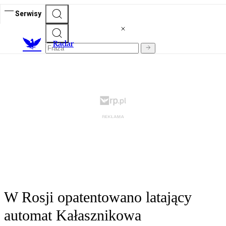
Serwisy
R
adar
W Rosji opatentowano latający
automat Kałasznikowa