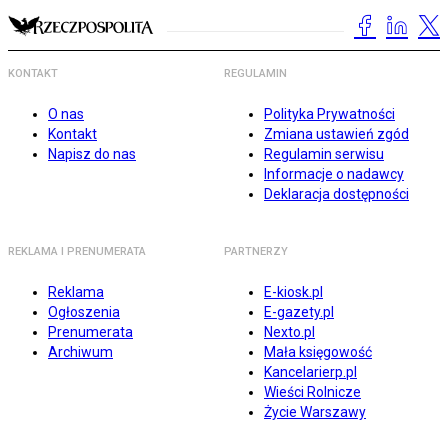
KONTAKT
REGULAMIN
O nas
Polityka Prywatności
Kontakt
Zmiana ustawień zgód
Napisz do nas
Regulamin serwisu
Informacje o nadawcy
Deklaracja dostępności
REKLAMA I PRENUMERATA
PARTNERZY
Reklama
E-kiosk.pl
Ogłoszenia
E-gazety.pl
Prenumerata
Nexto.pl
Archiwum
Mała księgowość
Kancelarierp.pl
Wieści Rolnicze
Życie Warszawy