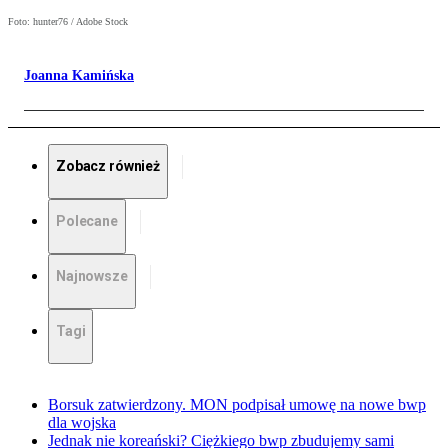
Foto: hunter76 / Adobe Stock
Joanna Kamińska
Zobacz również
Polecane
Najnowsze
Tagi
Borsuk zatwierdzony. MON podpisał umowę na nowe bwp
dla wojska
Jednak nie koreański? Ciężkiego bwp zbudujemy sami