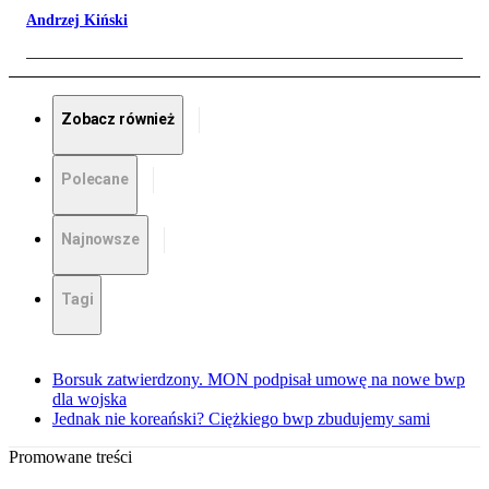
Andrzej Kiński
Zobacz również
Polecane
Najnowsze
Tagi
Borsuk zatwierdzony. MON podpisał umowę na nowe bwp
dla wojska
Jednak nie koreański? Ciężkiego bwp zbudujemy sami
Promowane treści