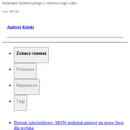
kontraktu komercyjnego z czerwca tego roku.
Foto: MO SR
Andrzej Kiński
Zobacz również
Polecane
Najnowsze
Tagi
Borsuk zatwierdzony. MON podpisał umowę na nowe bwp
dla wojska