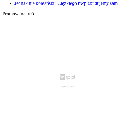
Jednak nie koreański? Ciężkiego bwp zbudujemy sami
Promowane treści