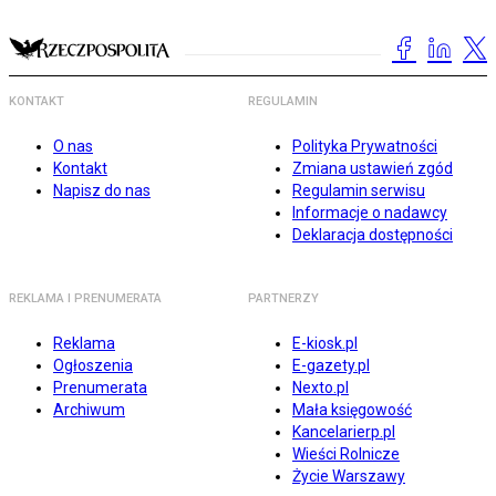
KONTAKT
REGULAMIN
O nas
Polityka Prywatności
Kontakt
Zmiana ustawień zgód
Napisz do nas
Regulamin serwisu
Informacje o nadawcy
Deklaracja dostępności
REKLAMA I PRENUMERATA
PARTNERZY
Reklama
E-kiosk.pl
Ogłoszenia
E-gazety.pl
Prenumerata
Nexto.pl
Archiwum
Mała księgowość
Kancelarierp.pl
Wieści Rolnicze
Życie Warszawy